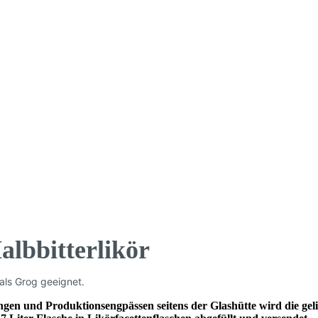
albbitterlikör
 als Grog geeignet.
gen und Produktionsengpässen seitens der Glashütte wird die gel